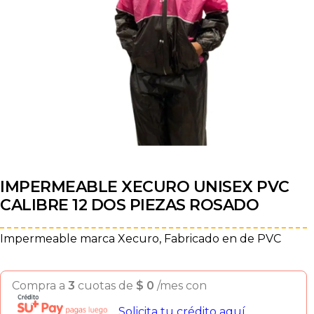
IMPERMEABLE XECURO UNISEX PVC
CALIBRE 12 DOS PIEZAS ROSADO
Impermeable marca Xecuro, Fabricado en de PVC
Compra a
3
cuotas de
$
0
/mes con
Solicita tu crédito aquí