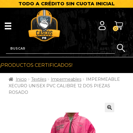
TODO A CRÉDITO SIN CUOTA INICIAL
0
¡PRODUCTOS CERTIFICADOS!
Inicio
Textiles
Impermeables
IMPERMEABLE
XECURO UNISEX PVC CALIBRE 12 DOS PIEZAS
ROSADO
🔍