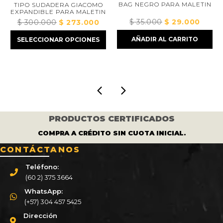
BAG NEGRO PARA MALETIN
TIPO SUDADERA GIACOMO
EXPANDIBLE PARA MALETIN
$
35.000
El
$
29.000
El
$
300.000
El
$
273.000
El
io
precio
precio
precio
precio
AÑADIR AL CARRITO
SELECCIONAR OPCIONES
l
original
actual
original
actual
era:
es:
era:
es:
8.000.
$ 35.000.
$ 29.000
$ 300.000.
$ 273.000.
PRODUCTOS CERTIFICADOS
COMPRA A CRÉDITO SIN CUOTA INICIAL.
CONTÁCTANOS
Teléfono:
(60 2) 375 3664
WhatsApp:
(+57) 304 457 5425
Dirección