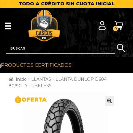
TODO A CRÉDITO SIN CUOTA INICIAL
0
¡PRODUCTOS CERTIFICADOS!
Inicio
LLANTAS
LLANTA DUNLOP D604
80/90-17 TUBELESS
🔍