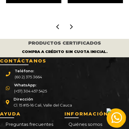
era:
es:
era:
es:
92.000.
$ 240.000.
$ 154.000.
$ 550.000.
$ 427.
PRODUCTOS CERTIFICADOS
COMPRA A CRÉDITO SIN CUOTA INICIAL.
CONTÁCTANOS
Teléfono:
(60 2) 375 3664
WhatsApp:
(+57) 304 457 5425
Dirección
Cl. 15 #15-16 Cali, Valle del Cauca
AYUDA
INFORMACIÓN
Preguntas frecuentes
Quiénes somos