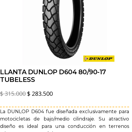
LLANTA DUNLOP D604 80/90-17
TUBELESS
El
El
$
315.000
$
283.500
precio
precio
original
actual
La DUNLOP D604 fue diseñada exclusivamente para
motocicletas de bajo/medio cilindraje. Su atractivo
era:
es:
diseño es ideal para una conducción en terrenos
$ 315.000.
$ 283.500.