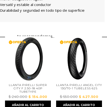
Versatil y estable al conductor
Durabilidad y seguridad en todo tipo de superficie
te recomendamos...
LLANTA PIRELLI SUPER
LLANTA PIRELLI ANGEL CITY
CITY F 2.50-18 40P
130/70-1 TUBELESS 62S
TUBETYPE
$
240.000
El
$
154.000
El
$
550.000
El
$
427.500
El
cio
precio
precio
precio
precio
AÑADIR AL CARRITO
AÑADIR AL CARRITO
ual
original
actual
original
actual