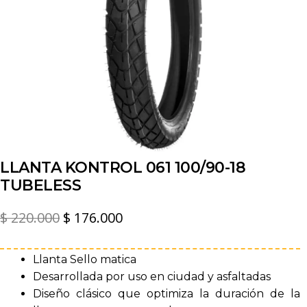
LLANTA KONTROL 061 100/90-18
TUBELESS
El
El
$
220.000
$
176.000
precio
precio
original
actual
Llanta Sello matica
Desarrollada por uso en ciudad y asfaltadas
era:
es:
Diseño clásico que optimiza la duración de la
$ 220.000.
$ 176.000.