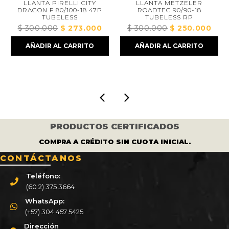
LLANTA PIRELLI CITY
LLANTA METZELER
L
DRAGON F 80/100-18 47P
ROADTEC 90/90-18
TUBELESS
TUBELESS RP
$
300.000
El
$
273.000
El
$
300.000
El
$
250.000
El
$
precio
precio
precio
precio
AÑADIR AL CARRITO
AÑADIR AL CARRITO
original
actual
original
actual
era:
es:
era:
es:
00.
$ 300.000.
$ 273.000.
$ 300.000.
$ 250.000
PRODUCTOS CERTIFICADOS
COMPRA A CRÉDITO SIN CUOTA INICIAL.
CONTÁCTANOS
Teléfono:
(60 2) 375 3664
WhatsApp:
(+57) 304 457 5425
Dirección