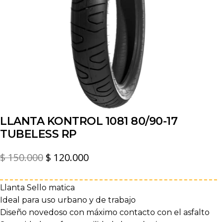
LLANTA KONTROL 1081 80/90-17
TUBELESS RP
El
El
$
150.000
$
120.000
precio
precio
original
actual
Llanta Sello matica
Ideal para uso urbano y de trabajo
era:
es:
Diseño novedoso con máximo contacto con el asfalto
$ 150.000.
$ 120.000.