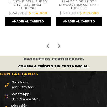
LLANTA PIRELLI SUPER
LLANTA PIRELLI CITY
CITY F 2.50-18 40P
DRAGON F 80/100-18 47P
TUBETYPE
TUBELESS
$
240.000
El
$
154.000
El
$
300.000
El
$
250.000
El
ecio
precio
precio
precio
prec
AÑADIR AL CARRITO
AÑADIR AL CARRITO
tual
original
actual
original
actua
:
era:
es:
era:
es:
292.000.
$ 240.000.
$ 154.000.
$ 300.000.
$ 25
PRODUCTOS CERTIFICADOS
COMPRA A CRÉDITO SIN CUOTA INICIAL.
CONTÁCTANOS
Teléfono:
(60 2) 375 3664
WhatsApp:
(+57) 304 457 5425
Dirección