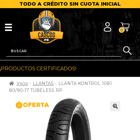
TODO A CRÉDITO SIN CUOTA INICIAL
0
¡PRODUCTOS CERTIFICADOS!
Inicio
LLANTAS
LLANTA KONTROL 1081
80/90-17 TUBELESS RP
🔍