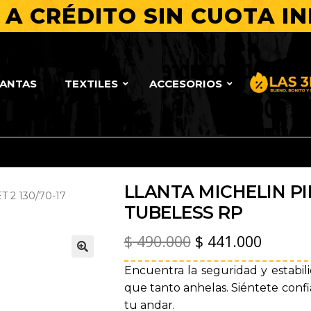
A CRÉDITO SIN CUOTA IN
LANTAS
TEXTILES
ACCESORIOS
Bueno, Bo
LLANTA MICHELIN PIL
 2 130/70-17
TUBELESS RP
El
El
$
490.000
$
441.000
precio
precio
🔍
Encuentra la seguridad y estabil
original
actual
que tanto anhelas. Siéntete confi
tu andar.