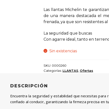
era:
es:
$ 490.000.
$ 441.0
Las llantas Michelin te garantiza
de una manera destacada el med
frenada, ya que son resistentes al
La seguridad que buscas
Con agarre ideal, tanto en terre
Sin existencias
SKU:
0000260
Categorías:
LLANTAS
,
Ofertas
DESCRIPCIÓN
Encuentra la seguridad y estabilidad que necesitas para 
confiado al conducir, garantizando la firmeza precisa en t