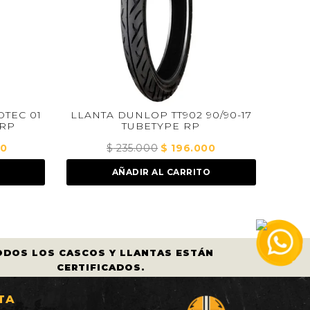
 DUNLOP TT902 90/90-17
LLANTA PIRELLI CITY D
TUBETYPE RP
80/100-18 47P TUBEL
235.000
El
$
196.000
El
$
300.000
El
$
250.00
precio
precio
precio
AÑADIR AL CARRITO
AÑADIR AL CARRITO
original
actual
original
era:
es:
era:
$ 235.000.
$ 196.000.
$ 300.000
ODOS LOS CASCOS Y LLANTAS ESTÁN
CERTIFICADOS.
TA