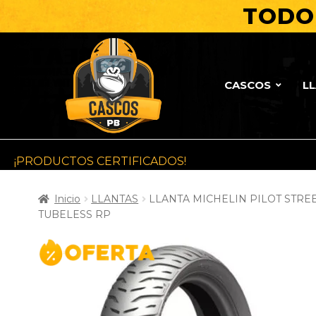
TODO 
CASCOS
L
¡PRODUCTOS CERTIFICADOS!
Inicio
LLANTAS
LLANTA MICHELIN PILOT STREET
TUBELESS RP