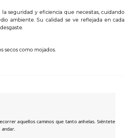
00.
n la seguridad y eficiencia que necesitas, cuidando
io ambiente. Su calidad se ve reflejada en cada
 desgaste.
nos secos como mojados.
recorrer aquellos caminos que tanto anhelas. Siéntete
u andar.