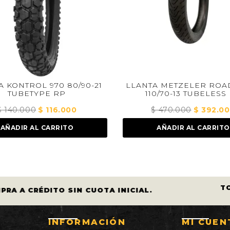
0-21
LLANTA METZELER ROADTEC 01
LLANTA
110/70-13 TUBELESS RP
$
470.000
El
$
392.000
El
$
ecio
precio
precio
AÑADIR AL CARRITO
tual
original
actual
:
era:
es:
116.000.
$ 470.000.
$ 392.000.
T
PRA A CRÉDITO SIN CUOTA INICIAL.
INFORMACIÓN
MI CUEN