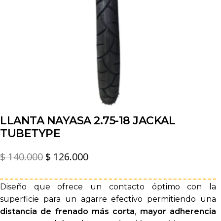
LLANTA NAYASA 2.75-18 JACKAL
TUBETYPE
El
El
$
140.000
$
126.000
precio
precio
original
actual
Diseño que ofrece un contacto óptimo con la
superficie para un agarre efectivo permitiendo una
era:
es:
distancia de frenado más corta
,
mayor adherencia
$ 140.000.
$ 126.000.