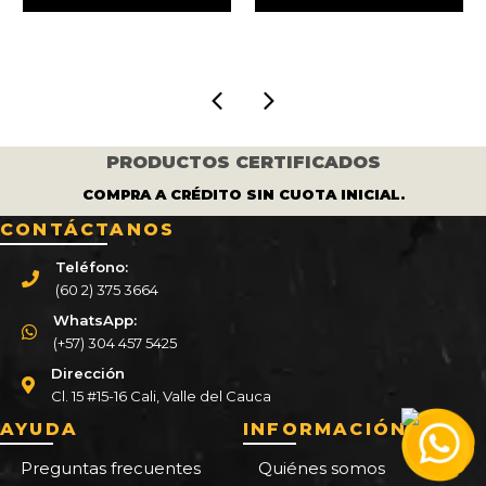
era:
es:
era:
es:
196.000.
$ 560.000.
$ 467.000.
$ 570.000.
$ 47
PRODUCTOS CERTIFICADOS
COMPRA A CRÉDITO SIN CUOTA INICIAL.
CONTÁCTANOS
Teléfono:
(60 2) 375 3664
WhatsApp:
(+57) 304 457 5425
Dirección
Cl. 15 #15-16 Cali, Valle del Cauca
AYUDA
INFORMACIÓN
Preguntas frecuentes
Quiénes somos