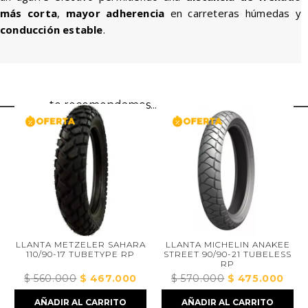
más corta
,
mayor adherencia
en carreteras húmedas y
conducción estable
.
te recomendamos...
LLANTA METZELER SAHARA
LLANTA MICHELIN ANAKEE
110/90-17 TUBETYPE RP
STREET 90/90-21 TUBELESS
RP
$
560.000
El
$
467.000
El
$
570.000
El
$
475.000
El
ecio
precio
precio
precio
preci
AÑADIR AL CARRITO
AÑADIR AL CARRITO
tual
original
actual
original
actua