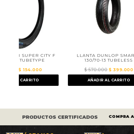
ITY F
LLANTA DUNLOP SMART 2
LLANT
E
130/70-13 TUBELESS
12
l
$
570.000
El
$
399.000
El
recio
precio
precio
AÑADIR AL CARRITO
ctual
original
actual
s:
era:
es:
 154.000.
$ 570.000.
$ 399.000.
SCOS Y LLANTAS ESTÁN
COMPRA A CR
PRODUCTOS CERTIFICADOS
RTIFICADOS.