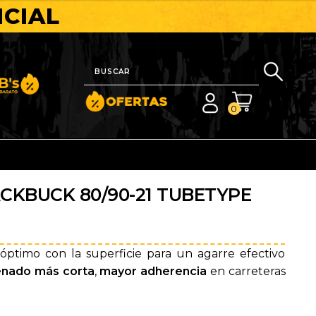
ICIAL
nito y Barato
0
CKBUCK 80/90-21 TUBETYPE
ptimo con la superficie para un agarre efectivo
renado más corta
,
mayor adherencia
en carreteras