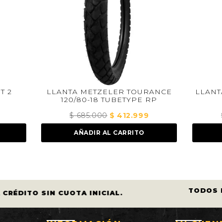
A METZELER TOURANCE
LLANTA DUNLOP TT902 9
0/80-18 TUBETYPE RP
TUBETYPE RP
$
685.000
El
$
412.999
El
$
235.000
El
$
196.00
precio
precio
precio
AÑADIR AL CARRITO
AÑADIR AL CARRIT
original
actual
original
era:
es:
era:
$ 685.000.
$ 412.999.
$ 235.000
TODOS LOS
ÉDITO SIN CUOTA INICIAL.