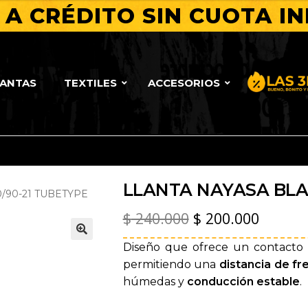
A CRÉDITO SIN CUOTA IN
original
actual
era:
es:
$ 240.000.
$ 200.000.
LANTAS
TEXTILES
ACCESORIOS
Bueno, Bo
LLANTA NAYASA BLA
/90-21 TUBETYPE
El
El
$
240.000
$
200.000
precio
precio
Diseño que ofrece un contacto ó
🔍
original
actual
permitiendo una
distancia de f
húmedas y
conducción estable
.
era:
es: