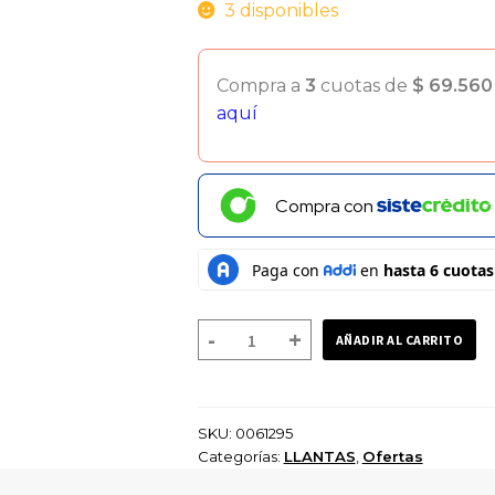
$ 240.000.
$ 200.0
3 disponibles
Compra a
3
cuotas de
$
69.560
aquí
Compra con
LLANTA
-
+
AÑADIR AL CARRITO
NAYASA
BLACKBUCK
80/90-
SKU:
0061295
21
Categorías:
LLANTAS
,
Ofertas
TUBETYPE