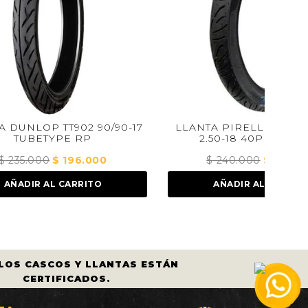
0/90-17
LLANTA PIRELLI SUPER CITY F
L
2.50-18 40P TUBETYPE
0
El
$
240.000
El
$
154.000
El
precio
precio
precio
O
AÑADIR AL CARRITO
actual
original
actual
es:
era:
es:
.
$ 196.000.
$ 240.000.
$ 154.000.
 CASCOS Y LLANTAS ESTÁN
COMPRA A
CERTIFICADOS.