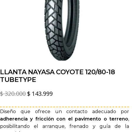
LLANTA NAYASA COYOTE 120/80-18
TUBETYPE
El
El
$
320.000
$
143.999
precio
precio
original
actual
Diseño que ofrece un contacto adecuado por
adherencia y fricción con el pavimento o terreno
,
era:
es:
posibilitando el arranque, frenado y guía de la
$ 320.000.
$ 143.999.