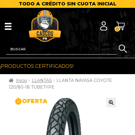
TODO A CRÉDITO SIN CUOTA INICIAL
0
¡PRODUCTOS CERTIFICADOS!
Inicio
LLANTAS
LLANTA NAYASA COYOTE
120/80-18 TUBETYPE
🔍