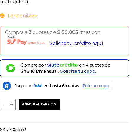
motocicleta.
1 disponibles
Compra a
3
cuotas de
$
50.083
/mes con
Solicita tu crédito aquí
Compra con
en
4
cuotas de
$43.101/mensual.
Solicita tu cupo.
LLANTA
-
+
AÑADIR AL CARRITO
NAYASA
COYOTE
120/80-
SKU:
0056553
18