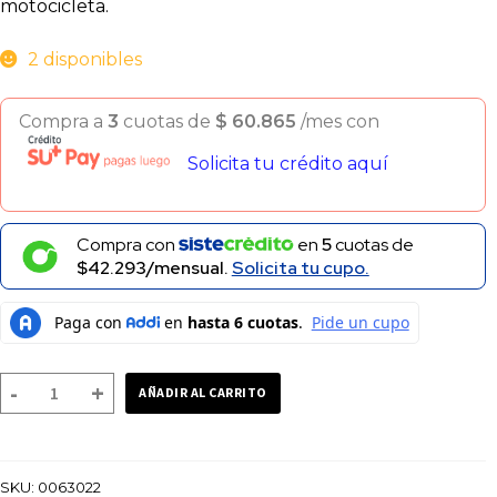
motocicleta.
2 disponibles
Compra a
3
cuotas de
$
60.865
/mes con
Solicita tu crédito aquí
Compra con
en
5
cuotas de
$42.293/mensual.
Solicita tu cupo.
LLANTA
-
+
AÑADIR AL CARRITO
NAYASA
SNAKE
2.75-
SKU:
0063022
18