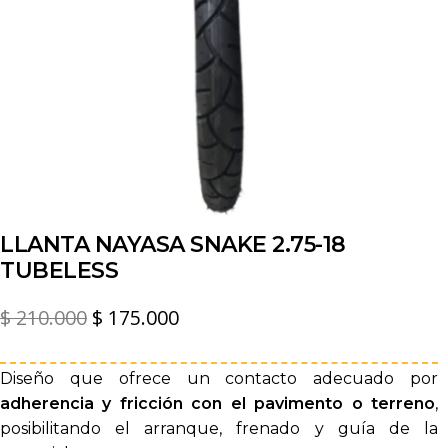
LLANTA NAYASA SNAKE 2.75-18
TUBELESS
El
El
$
210.000
$
175.000
precio
precio
original
actual
Diseño que ofrece un contacto adecuado por
adherencia y fricción con el pavimento o terreno
,
era:
es:
posibilitando el arranque, frenado y guía de la
$ 210.000.
$ 175.000.