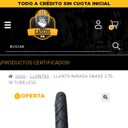
TODO A CRÉDITO SIN CUOTA INICIAL
0
¡PRODUCTOS CERTIFICADOS!
Inicio
LLANTAS
LLANTA NAYASA SNAKE 2.75-
18 TUBELESS
🔍