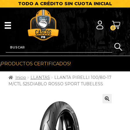
TODO A CRÉDITO SIN CUOTA INICIAL
0
¡PRODUCTOS CERTIFICADOS!
Inicio
LLANTAS
LLANTA PIRELLI 100/80-17
M/CTL 52SDIABLO ROSSO SPORT TUBELESS
🔍