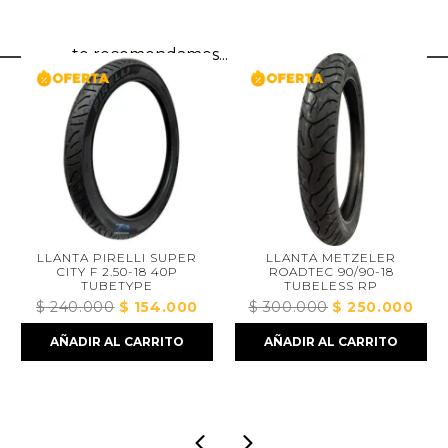
te recomendamos...
LLANTA PIRELLI SUPER
LLANTA METZELER
CITY F 2.50-18 40P
ROADTEC 90/90-18
TUBETYPE
TUBELESS RP
$
240.000
El
$
154.000
El
$
300.000
El
$
250.000
El
ecio
precio
precio
precio
prec
AÑADIR AL CARRITO
AÑADIR AL CARRITO
tual
original
actual
original
actua
era:
es:
era:
es:
196.000.
$ 240.000.
$ 154.000.
$ 300.000.
$ 25