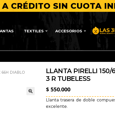
A CRÉDITO SIN CUOTA IN
LANTAS
TEXTILES
ACCESORIOS
Bueno, Bo
LLANTA PIRELLI 150/
C 66H DIABLO
3 R TUBELESS
$
550.000
🔍
Llanta trasera de doble compue
excelente.