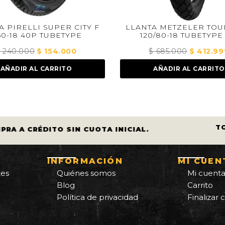
LLANTA METZELER TOURANCE
LLANTA KONT
120/80-18 TUBETYPE RP
TUB
$
685.000
El
$
412.999
El
$
160.
precio
precio
AÑADIR AL CARRITO
AÑADI
original
actual
era:
es:
00.
$ 685.000.
$ 412.999.
T
PRA A CRÉDITO SIN CUOTA INICIAL.
INFORMACIÓN
MI CUEN
tes
Quiénes somos
Mi cuent
Blog
Carrito
Política de privacidad
Finalizar