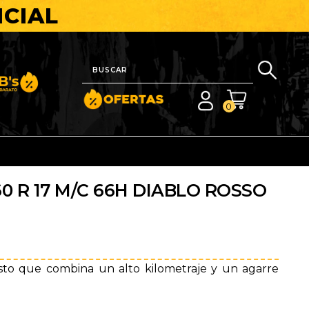
ICIAL
nito y Barato
0
60 R 17 M/C 66H DIABLO ROSSO
sto que combina un alto kilometraje y un agarre