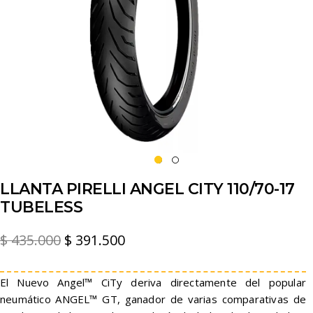
LLANTA PIRELLI ANGEL CITY 110/70-17
TUBELESS
El
El
$
435.000
$
391.500
precio
precio
original
actual
El Nuevo Angel™ CiTy deriva directamente del popular
neumático ANGEL™ GT, ganador de varias comparativas de
era:
es: