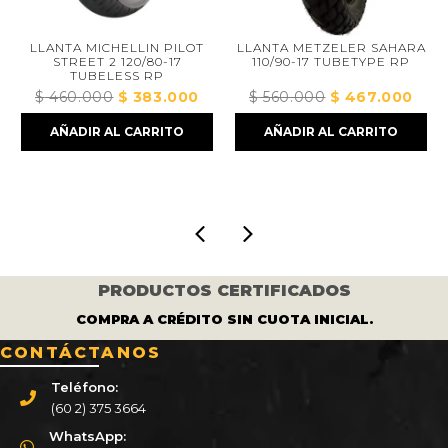
LLANTA MICHELLIN PILOT
LLANTA METZELER SAHARA
L
STREET 2 120/80-17
110/90-17 TUBETYPE RP
14
TUBELESS RP
$
460.000
El
$
383.000
El
$
560.000
El
$
467.000
El
$
precio
precio
precio
precio
AÑADIR AL CARRITO
AÑADIR AL CARRITO
original
actual
original
actual
era:
es:
era:
es:
00.
$ 460.000.
$ 383.000.
$ 560.000.
$ 467.000
PRODUCTOS CERTIFICADOS
COMPRA A CRÉDITO SIN CUOTA INICIAL.
CONTÁCTANOS
Teléfono:
(60 2) 375 3664
WhatsApp: