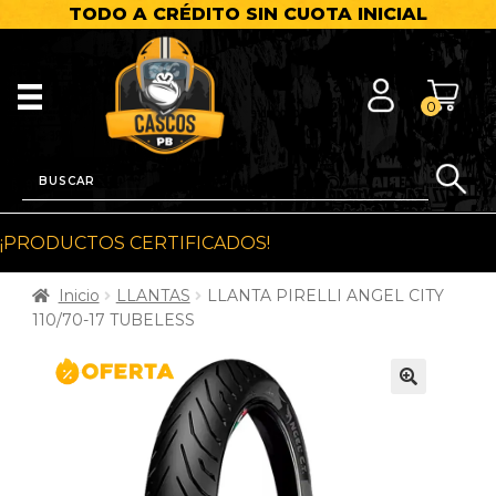
TODO A CRÉDITO SIN CUOTA INICIAL
0
¡PRODUCTOS CERTIFICADOS!
Inicio
LLANTAS
LLANTA PIRELLI ANGEL CITY
110/70-17 TUBELESS
🔍