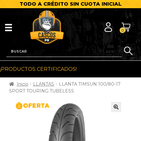
TODO A CRÉDITO SIN CUOTA INICIAL
0
¡PRODUCTOS CERTIFICADOS!
Inicio
LLANTAS
LLANTA TIMSUN 100/80-17
SPORT TOURING TUBELESS
🔍