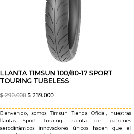
LLANTA TIMSUN 100/80-17 SPORT
TOURING TUBELESS
El
El
$
290.000
$
239.000
precio
precio
original
actual
Bienvenido, somos Timsun Tienda Oficial, nuestras
llantas Sport Touring cuenta con patrones
era:
es:
aerodinámicos innovadores únicos hacen que el
$ 290.000.
$ 239.000.