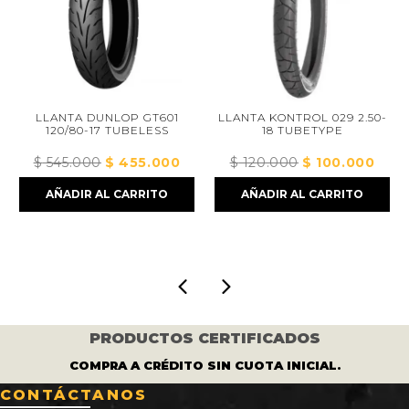
LLANTA DUNLOP GT601
LLANTA KONTROL 029 2.50-
120/80-17 TUBELESS
18 TUBETYPE
$
545.000
El
$
455.000
El
$
120.000
El
$
100.000
El
io
precio
precio
precio
precio
AÑADIR AL CARRITO
AÑADIR AL CARRITO
al
original
actual
original
actual
era:
es:
era:
es:
6.000.
$ 545.000.
$ 455.000.
$ 120.000.
$ 100.
PRODUCTOS CERTIFICADOS
COMPRA A CRÉDITO SIN CUOTA INICIAL.
CONTÁCTANOS