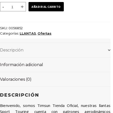
LLANTA
-
+
AÑADIR AL CARRITO
TIMSUN
DOBLE
PROPOSITO
SKU:
0056852
TS819
Categorías:
LLANTAS
,
Ofertas
110/90-
17
TUBELESS
Descripción
cantidad
Información adicional
Valoraciones (0)
DESCRIPCIÓN
Bienvenido, somos Timsun Tienda Oficial, nuestras llantas
Sport Touring cuenta con patrones aerodinámicos