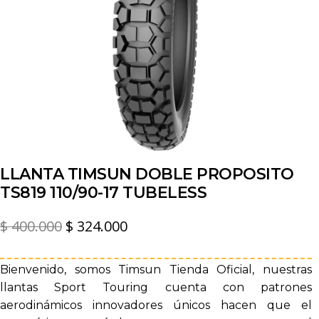
LLANTA TIMSUN DOBLE PROPOSITO
TS819 110/90-17 TUBELESS
El
El
$
400.000
$
324.000
precio
precio
original
actual
Bienvenido, somos Timsun Tienda Oficial, nuestras
llantas Sport Touring cuenta con patrones
era:
es:
aerodinámicos innovadores únicos hacen que el
$ 400.000.
$ 324.000.