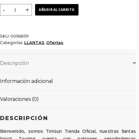
LLANTA
-
+
AÑADIR AL CARRITO
TIMSUN
140/70-
17
SKU:
0056839
SPORT
Categorías:
LLANTAS
,
Ofertas
TOURING
TUBELESS
cantidad
Descripción
Información adicional
Valoraciones (0)
DESCRIPCIÓN
Bienvenido, somos Timsun Tienda Oficial, nuestras llantas
Sport Touring cuenta con patrones aerodinámicos