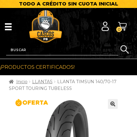
TODO A CRÉDITO SIN CUOTA INICIAL
0
¡PRODUCTOS CERTIFICADOS!
Inicio
LLANTAS
LLANTA TIMSUN 140/70-17
SPORT TOURING TUBELESS
🔍