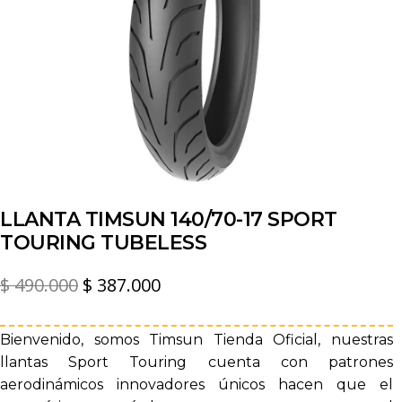
LLANTA TIMSUN 140/70-17 SPORT
TOURING TUBELESS
El
El
$
490.000
$
387.000
precio
precio
original
actual
Bienvenido, somos Timsun Tienda Oficial, nuestras
llantas Sport Touring cuenta con patrones
era:
es:
aerodinámicos innovadores únicos hacen que el
$ 490.000.
$ 387.000.