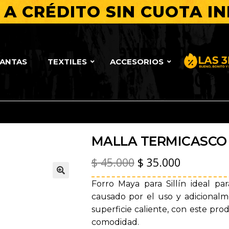
A CRÉDITO SIN CUOTA IN
LANTAS
TEXTILES
ACCESORIOS
Bueno, Bo
MALLA TERMICASCO
El
El
$
45.000
$
35.000
precio
precio
Forro Maya para Sillín ideal pa
🔍
original
actual
causado por el uso y adicional
superficie caliente, con este pro
era:
es:
comodidad.