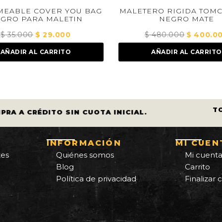
OU BAG
MALETERO RIGIDA TOMCAT 48LT
KIT
IN
NEGRO MATE
El
$
480.000
El
$
400.000
El
precio
precio
precio
AÑADIR AL CARRITO
actual
original
actual
es:
era:
es:
$ 29.000.
$ 480.000.
$ 400.000.
T
PRA A CRÉDITO SIN CUOTA INICIAL.
INFORMACIÓN
MI CUEN
tes
Quiénes somos
Mi cuent
Blog
Carrito
Política de privacidad
Finalizar