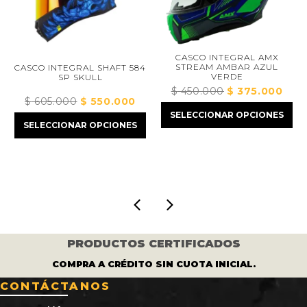
CASCO INTEGRAL AMX
STREAM AMBAR AZUL
CASCO INTEGRAL SHAFT 584
VERDE
SP SKULL
$
450.000
El
$
375.000
El
$
605.000
El
$
550.000
El
precio
precio
SELECCIONAR OPCIONES
precio
precio
original
actual
SELECCIONAR OPCIONES
cio
original
actual
era:
es:
ual
era:
es:
$ 450.000.
$ 375
$ 605.000.
$ 550.000.
33.000.
PRODUCTOS CERTIFICADOS
COMPRA A CRÉDITO SIN CUOTA INICIAL.
CONTÁCTANOS