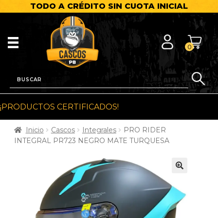
TODO A CRÉDITO SIN CUOTA INICIAL
0
¡PRODUCTOS CERTIFICADOS!
Inicio
Cascos
Integrales
PRO RIDER
INTEGRAL PR723 NEGRO MATE TURQUESA
🔍