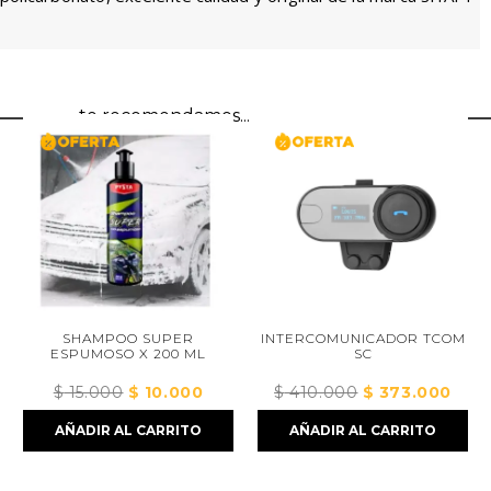
te recomendamos...
SHAMPOO SUPER
INTERCOMUNICADOR TCOM
ESPUMOSO X 200 ML
SC
$
15.000
El
$
10.000
El
$
410.000
El
$
373.000
El
cio
precio
precio
precio
preci
AÑADIR AL CARRITO
AÑADIR AL CARRITO
al
original
actual
original
actua
era:
es:
era:
es:
5.000.
$ 15.000.
$ 10.000.
$ 410.000.
$ 373