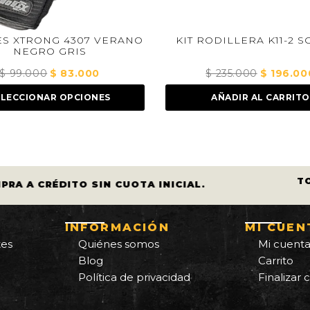
 XTRONG 4307 VERANO
KIT RODILLERA K11-2 SC
NEGRO GRIS
99.000
El
$
83.000
El
$
235.000
El
$
196.000
E
precio
precio
precio
p
ECCIONAR OPCIONES
AÑADIR AL CARRITO
original
actual
original
a
era:
es:
era:
e
$ 99.000.
$ 83.000.
$ 235.000.
$
T
PRA A CRÉDITO SIN CUOTA INICIAL.
INFORMACIÓN
MI CUEN
tes
Quiénes somos
Mi cuent
Blog
Carrito
Política de privacidad
Finalizar