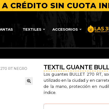
A CRÉDITO SIN CUOTA IN
LANTAS
TEXTILES
ACCESORIOS
Bueno, Bo
TEXTIL GUANTE BULL
 270 RT NEGRO
Los guantes BULLET 270 RT, son 
utilizado en la ciudad y en carre
de la mano, protección en nudi
🔍
índice.