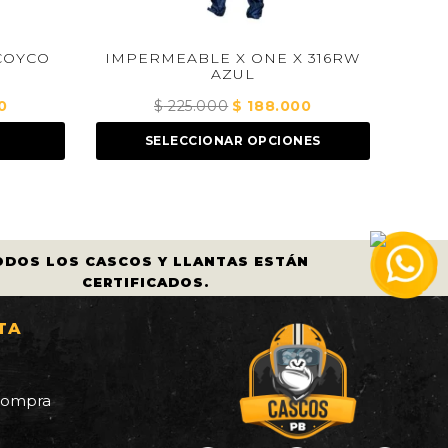
OYCO
IMPERMEABLE X ONE X 316RW
CONJU
AZUL
S
EXPA
l
$
225.000
El
$
188.000
El
recio
precio
precio
SELECCIONAR OPCIONES
S
ctual
original
actual
s:
era:
es:
 196.000.
$ 225.000.
$ 188.000.
ODOS LOS CASCOS Y LLANTAS ESTÁN
CERTIFICADOS.
TA
a
 compra