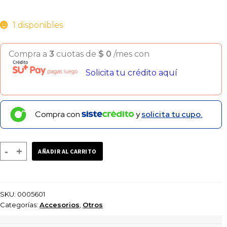
1 disponibles
Compra a
3
cuotas de
$
0
/mes con
Solicita tu crédito aquí
Compra con
y
solicita tu cupo.
TUBULAR
-
+
AÑADIR AL CARRITO
EXTRA
LARGO
NEGRO
SKU:
0005601
cantidad
Categorías:
Accesorios
,
Otros