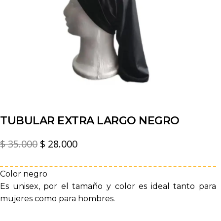
TUBULAR EXTRA LARGO NEGRO
El
El
$
35.000
$
28.000
precio
precio
original
actual
Color negro
Es unisex, por el tamaño y color es ideal tanto para
era:
es:
mujeres como para hombres.
$ 35.000.
$ 28.000.