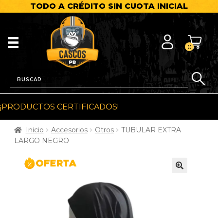
TODO A CRÉDITO SIN CUOTA INICIAL
0
¡PRODUCTOS CERTIFICADOS!
Inicio
Accesorios
Otros
TUBULAR EXTRA
LARGO NEGRO
🔍