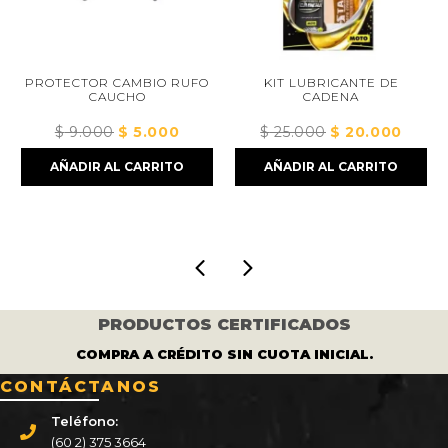
PROTECTOR CAMBIO RUFO
KIT LUBRICANTE DE
CAUCHO
CADENA
$
9.000
El
$
5.000
El
$
25.000
El
$
20.000
El
precio
precio
precio
precio
AÑADIR AL CARRITO
AÑADIR AL CARRITO
original
actual
original
actual
era:
es:
era:
es:
$ 9.000.
$ 5.000.
$ 25.000.
$ 20.0
PRODUCTOS CERTIFICADOS
COMPRA A CRÉDITO SIN CUOTA INICIAL.
CONTÁCTANOS
Teléfono:
(60 2) 375 3664