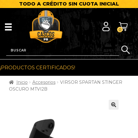
TODO A CRÉDITO SIN CUOTA INICIAL
0
¡PRODUCTOS CERTIFICADOS!
Inicio
Accesorios
VIRSOR SPARTAN STINGER
OSCURO MTVI2B
🔍