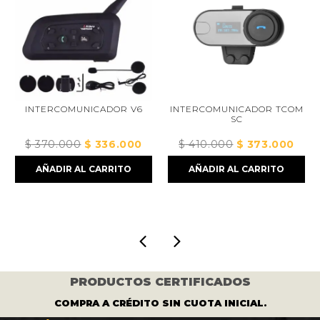
INTERCOMUNICADOR V6
INTERCOMUNICADOR TCOM
SC
$
370.000
El
$
336.000
El
$
410.000
El
$
373.000
El
cio
precio
precio
precio
preci
AÑADIR AL CARRITO
AÑADIR AL CARRITO
al
original
actual
original
actua
era:
es:
era:
es:
5.000.
$ 370.000.
$ 336.000.
$ 410.000.
$ 373
PRODUCTOS CERTIFICADOS
COMPRA A CRÉDITO SIN CUOTA INICIAL.