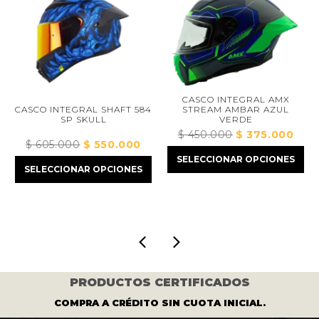
CASCO INTEGRAL AMX
STREAM AMBAR AZUL
CASCO INTEGRAL SHAFT 584
VERDE
SP SKULL
$
450.000
El
$
375.000
El
$
605.000
El
$
550.000
El
precio
precio
cio
SELECCIONAR OPCIONES
precio
precio
original
actual
SELECCIONAR OPCIONES
al
original
actual
era:
es:
era:
es:
$ 450.000.
$ 375.
10.000.
$ 605.000.
$ 550.000.
PRODUCTOS CERTIFICADOS
COMPRA A CRÉDITO SIN CUOTA INICIAL.