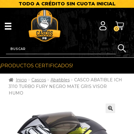
TODO A CRÉDITO SIN CUOTA INICIAL
0
¡PRODUCTOS CERTIFICADOS!
Inicio
Cascos
Abatibles
CASCO ABATIBLE ICH
3110 TURBO FURY NEGRO MATE GRIS VISOR
HUMO
🔍