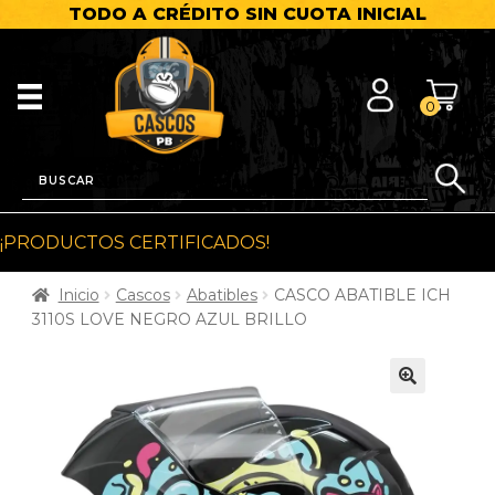
TODO A CRÉDITO SIN CUOTA INICIAL
0
¡PRODUCTOS CERTIFICADOS!
Inicio
Cascos
Abatibles
CASCO ABATIBLE ICH
3110S LOVE NEGRO AZUL BRILLO
🔍