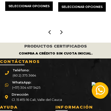
SEL
precio
precio
precio
precio
SELECCIONAR OPCIONES
SELECCIONAR OPCIONES
original
actual
original
actual
era:
es:
era:
es:
00.
$ 605.000.
$ 550.000.
$ 550.000.
$ 500.000
PRODUCTOS CERTIFICADOS
COMPRA A CRÉDITO SIN CUOTA INICIAL.
CONTÁCTANOS
Teléfono:
(60 2) 375 3664
WhatsApp:
(+57) 304 457 5425
Dirección
Cl. 15 #15-16 Cali, Valle del Cauca
AYUDA
INFORMACIÓN