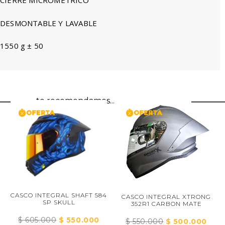
CIERRE MICROMÉTRICO
DESMONTABLE Y LAVABLE
1550 g ± 50
te recomendamos...
CA
T
SCO INTEGRAL SHAFT 584
CASCO INTEGRAL XTRONG
SP SKULL
352R1 CARBON MATE
$
4
$
605.000
El
$
550.000
El
$
550.000
El
$
500.000
El