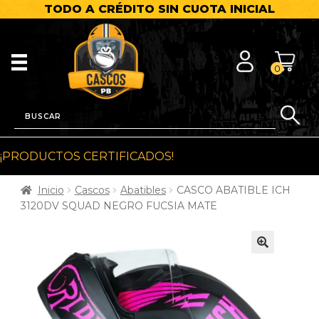
TODO A CRÉDITO SIN CUOTA INICIAL
0
¡PRODUCTOS CERTIFICADOS!
Inicio
Cascos
Abatibles
CASCO ABATIBLE ICH
3120DV SQUAD NEGRO FUCSIA MATE
🔍