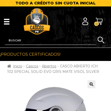
TODO A CRÉDITO SIN CUOTA INICIAL
0
¡PRODUCTOS CERTIFICADOS!
Inicio
Cascos
Abiertos
CASCO ABIERTO ICH
102 SPECIAL SOLID EVO GRIS MATE VISOL SILVER
🔍