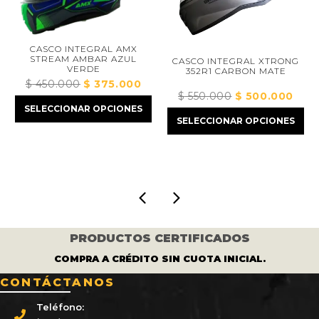
CASCO INTEGRAL AMX
STREAM AMBAR AZUL
CASCO INTEGRAL XTRONG
CA
VERDE
352R1 CARBON MATE
R
$
450.000
El
$
375.000
El
$
550.000
El
$
500.000
El
precio
precio
$
4
SELECCIONAR OPCIONES
precio
precio
original
actual
SELECCIONAR OPCIONES
SEL
original
actual
era:
es:
era:
es:
00.
$ 450.000.
$ 375.000.
$ 550.000.
$ 500.000
PRODUCTOS CERTIFICADOS
COMPRA A CRÉDITO SIN CUOTA INICIAL.
CONTÁCTANOS
Teléfono: