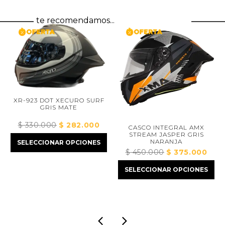
te recomendamos...
XR-923 DOT XECURO SURF
GRIS MATE
$
330.000
El
$
282.000
El
CASCO INTEGRAL AMX
STREAM JASPER GRIS
precio
precio
recio
NARANJA
SELECCIONAR OPCIONES
original
actual
$
450.000
El
$
375.000
El
tual
era:
es:
precio
preci
:
$ 330.000.
$ 282.000.
SELECCIONAR OPCIONES
original
actua
 445.000.
era:
es:
$ 450.000.
$ 375