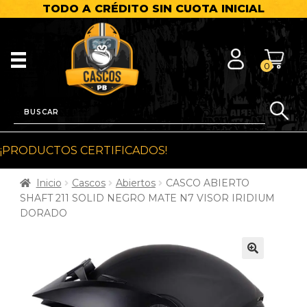
TODO A CRÉDITO SIN CUOTA INICIAL
0
¡PRODUCTOS CERTIFICADOS!
Inicio
Cascos
Abiertos
CASCO ABIERTO
SHAFT 211 SOLID NEGRO MATE N7 VISOR IRIDIUM
DORADO
🔍