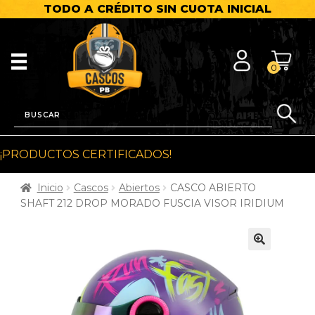
TODO A CRÉDITO SIN CUOTA INICIAL
0
¡PRODUCTOS CERTIFICADOS!
Inicio
Cascos
Abiertos
CASCO ABIERTO
SHAFT 212 DROP MORADO FUSCIA VISOR IRIDIUM
🔍