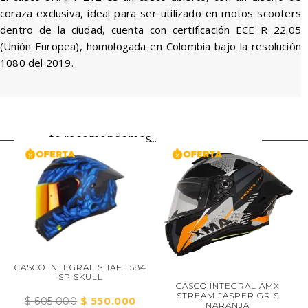
coraza exclusiva, ideal para ser utilizado en motos scooters
dentro de la ciudad, cuenta con certificación ECE R 22.05
(Unión Europea), homologada en Colombia bajo la resolución
1080 del 2019.
te recomendamos...
CASCO INTEGRAL SHAFT 584
SP SKULL
CASCO INTEGRAL AMX
STREAM JASPER GRIS
$
605.000
El
$
550.000
El
NARANJA
io