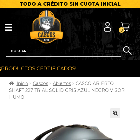
TODO A CRÉDITO SIN CUOTA INICIAL
0
¡PRODUCTOS CERTIFICADOS!
Inicio
Cascos
Abiertos
CASCO ABIERTO
SHAFT 227 TRIAL SOLID GRIS AZUL NEGRO VISOR
HUMO
🔍