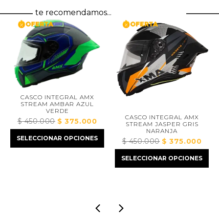
te recomendamos...
CASCO INTEGRAL AMX
STREAM AMBAR AZUL
VERDE
CASCO INTEGRAL AMX
$
450.000
El
$
375.000
El
STREAM JASPER GRIS
NARANJA
precio
precio
SELECCIONAR OPCIONES
$
450.000
El
$
375.000
El
original
actual
ecio
precio
preci
era:
es:
tual
SELECCIONAR OPCIONES
original
actua
$ 450.000.
$ 375.000.
:
era:
es:
373.000.
$ 450.000.
$ 375