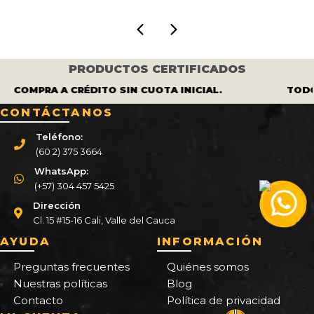
PRODUCTOS CERTIFICADOS
COMPRA A CRÉDITO SIN CUOTA INICIAL.
TODOS
CONTÁCTANOS
Teléfono:
(60 2) 375 3664
WhatsApp:
(+57) 304 457 5425
Dirección
Cl. 15 #15-16 Cali, Valle del Cauca
AYUDA
INFORMACIÓN
Preguntas frecuentes
Quiénes somos
Nuestras políticas
Blog
Contacto
Política de privacidad