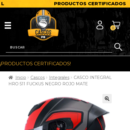
PRODUCTOS CERTIFICADOS
0
¡PRODUCTOS CERTIFICADOS!
Inicio
Cascos
Integrales
CASCO INTEGRAL
HRO 511 FUCKUS NEGRO ROJO MATE
🔍