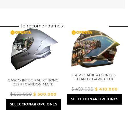
te recomendamos...
CASCO ABIERTO INDEX
TITAN IX DARK BLUE
CASCO INTEGRAL XTRONG
352R1 CARBON MATE
$
450.000
El
$
410.000
El
$
550.000
El
$
500.000
El
precio
preci
SELECCIONAR OPCIONES
precio
precio
original
actua
SELECCIONAR OPCIONES
original
actual
ecio
era:
es:
era:
es:
tual
$ 450.000.
$ 410
$ 550.000.
$ 500.000.
:
375.000.