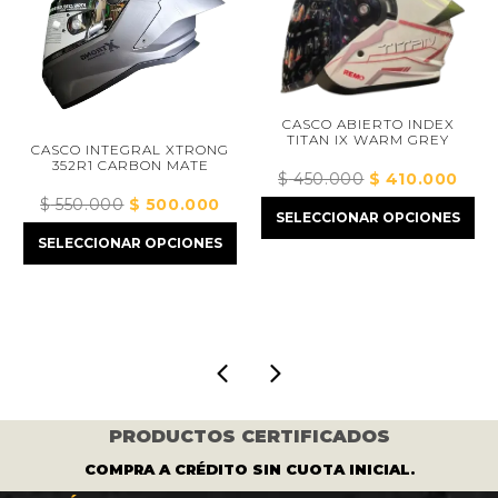
CASCO ABIERTO INDEX
TITAN IX WARM GREY
CASCO INTEGRAL XTRONG
352R1 CARBON MATE
$
450.000
El
$
410.000
El
precio
preci
$
550.000
El
$
500.000
El
ecio
SELECCIONAR OPCIONES
original
actual
precio
precio
ual
SELECCIONAR OPCIONES
era:
es:
original
actual
$ 450.000.
$ 410
era:
es:
432.000.
$ 550.000.
$ 500.000.
PRODUCTOS CERTIFICADOS
COMPRA A CRÉDITO SIN CUOTA INICIAL.