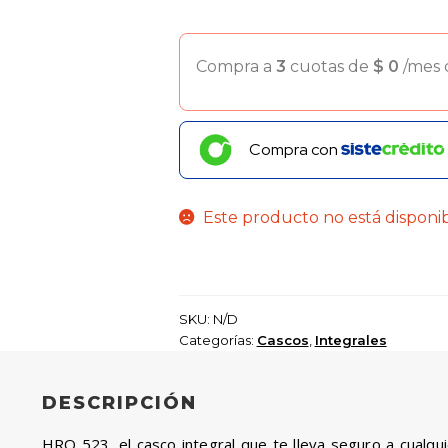
Compra a
3
cuotas de
$
0
/mes
Compra con
Este producto no está disponi
SKU:
N/D
Categorías:
Cascos
,
Integrales
DESCRIPCIÓN
HRO 523, el casco integral que te lleva seguro a cualquie