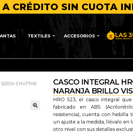
A CRÉDITO SIN CUOTA IN
LANTAS
TEXTILES
ACCESORIOS
Bueno, Bo
CASCO INTEGRAL HR
 523DV CHUTTHE
NARANJA BRILLO VIS
HRO 523, el casco integral que 
fabricado en ABS (Acrilonitri
🔍
resistencia), cuenta con hebilla
un ajuste a la medida, llévalo en l
otro nivel con sus detalles exclusi