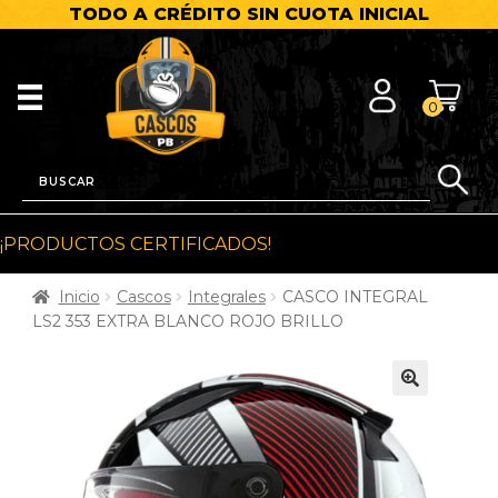
TODO A CRÉDITO SIN CUOTA INICIAL
0
¡PRODUCTOS CERTIFICADOS!
Inicio
Cascos
Integrales
CASCO INTEGRAL
LS2 353 EXTRA BLANCO ROJO BRILLO
🔍