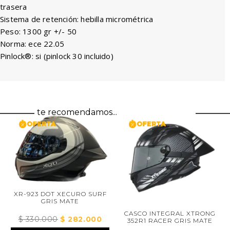
trasera
Sistema de retención: hebilla micrométrica
Peso: 1300 gr +/- 50
Norma: ece 22.05
Pinlock®: si (pinlock 30 incluido)
te recomendamos...
XR-923 DOT XECURO SURF
GRIS MATE
CASCO INTEGRAL XTRONG
$
330.000
El
$
282.000
El
352R1 RACER GRIS MATE