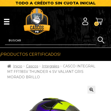
TODO A CRÉDITO SIN CUOTA INICIAL
0
¡PRODUCTOS CERTIFICADOS!
Inicio
Cascos
Integrales
CASCO INTEGRAL
MT FF118SV THUNDER 4 SV VALIANT GRIS
MORADO BRILLO
🔍