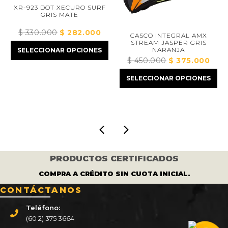
XR-923 DOT XECURO SURF
C
GRIS MATE
$
330.000
El
$
282.000
El
CASCO INTEGRAL AMX
$
STREAM JASPER GRIS
precio
precio
NARANJA
SELECCIONAR OPCIONES
original
actual
SE
$
450.000
El
$
375.000
El
era:
es:
precio
precio
$ 330.000.
$ 282.000.
SELECCIONAR OPCIONES
original
actual
000.
era:
es:
$ 450.000.
$ 375.000
PRODUCTOS CERTIFICADOS
COMPRA A CRÉDITO SIN CUOTA INICIAL.
CONTÁCTANOS
Teléfono:
(60 2) 375 3664