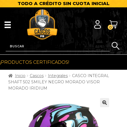
TODO A CRÉDITO SIN CUOTA INICIAL
0
¡PRODUCTOS CERTIFICADOS!
Inicio
Cascos
Integrales
CASCO INTEGRAL
SHAFT 502 SMILEY NEGRO MORADO VISOR
MORADO IRIDIUM
🔍