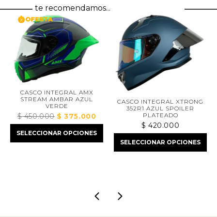
te recomendamos...
CASCO INTEGRAL AMX
STREAM AMBAR AZUL
CASCO INTEGRAL XTRONG
VERDE
352R1 AZUL SPOILER
PLATEADO
$
450.000
El
$
375.000
El
$
420.000
precio
precio
SELECCIONAR OPCIONES
original
actual
io
SELECCIONAR OPCIONES
era:
es:
al
$ 450.000.
$ 375.000.
3.000.