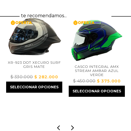
te recomendamos...
XR-923 DOT XECURO SURF
CASCO INTEGRAL AMX
GRIS MATE
STREAM AMBAR AZUL
C
VERDE
$
330.000
El
$
282.000
El
$
450.000
El
$
375.000
El
precio
precio
precio
precio
SELECCIONAR OPCIONES
$
original
actual
SELECCIONAR OPCIONES
original
actual
era:
es:
SE
era:
es:
$ 330.000.
$ 282.000.
000.
$ 450.000.
$ 375.000