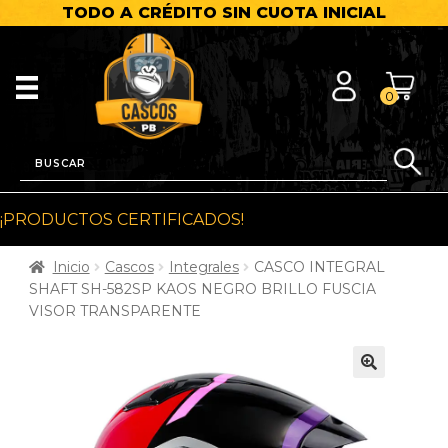
TODO A CRÉDITO SIN CUOTA INICIAL
0
¡PRODUCTOS CERTIFICADOS!
Inicio
Cascos
Integrales
CASCO INTEGRAL
SHAFT SH-582SP KAOS NEGRO BRILLO FUSCIA
VISOR TRANSPARENTE
🔍