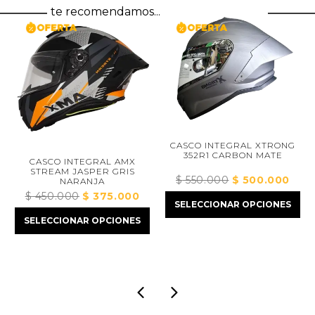
te recomendamos...
CASCO INTEGRAL XTRONG
352R1 CARBON MATE
CASCO INTEGRAL AMX
STREAM JASPER GRIS
$
550.000
El
$
500.000
El
NARANJA
precio
precio
$
450.000
El
$
375.000
El
cio
SELECCIONAR OPCIONES
original
actual
precio
precio
ual
SELECCIONAR OPCIONES
era:
es:
original
actual
$ 550.000.
$ 500
era:
es:
73.000.
$ 450.000.
$ 375.000.