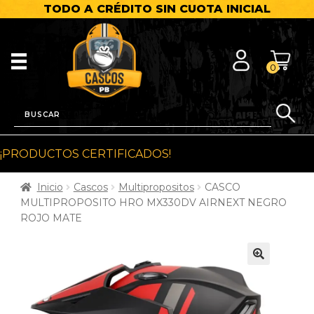
TODO A CRÉDITO SIN CUOTA INICIAL
0
¡PRODUCTOS CERTIFICADOS!
Inicio
Cascos
Multipropositos
CASCO
MULTIPROPOSITO HRO MX330DV AIRNEXT NEGRO
ROJO MATE
🔍