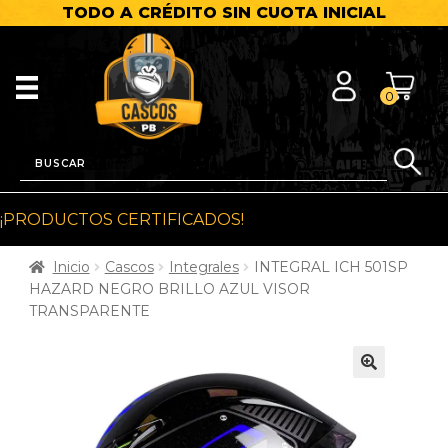
TODO A CRÉDITO SIN CUOTA INICIAL
0
¡PRODUCTOS CERTIFICADOS!
Inicio
Cascos
Integrales
INTEGRAL ICH 501SP
HAZARD NEGRO BRILLO AZUL VISOR
TRANSPARENTE
🔍