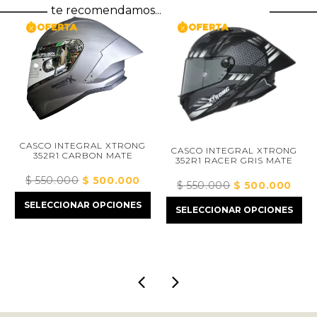
te recomendamos...
CASCO INTEGRAL XTRONG
CASCO INTEGRAL XTRONG
352R1 CARBON MATE
352R1 RACER GRIS MATE
$
550.000
El
$
500.000
El
recio
$
550.000
El
$
500.000
El
precio
precio
tual
precio
preci
SELECCIONAR OPCIONES
SELECCIONAR OPCIONES
original
actual
:
original
actua
era:
es:
 445.000.
era:
es:
$ 550.000.
$ 500.000.
$ 550.000.
$ 50