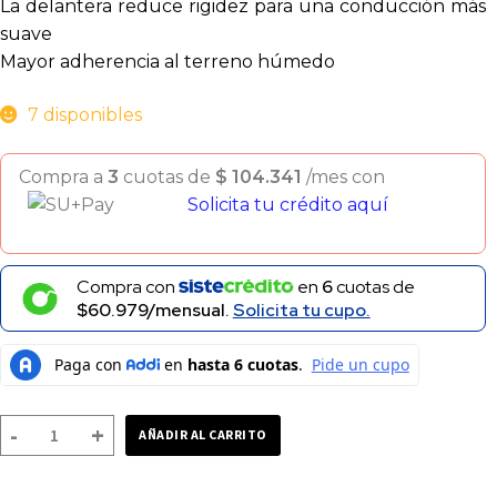
La delantera reduce rigidez para una conducción más
suave
Mayor adherencia al terreno húmedo
7 disponibles
Compra a
3
cuotas de
$
104.341
/mes con
Solicita tu crédito aquí
Compra con
en
6
cuotas de
$60.979/mensual.
Solicita tu cupo.
LLANTA
-
+
AÑADIR AL CARRITO
DUNLOP
GT601