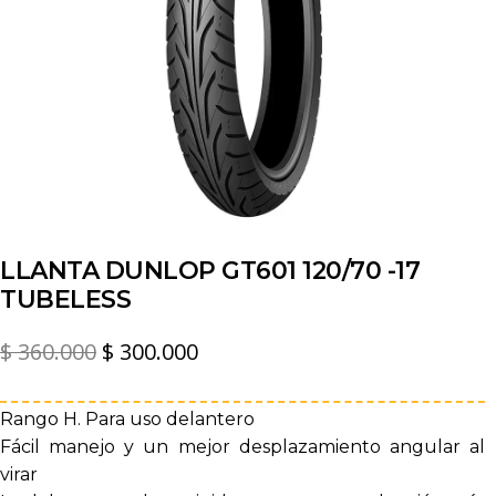
LLANTA DUNLOP GT601 120/70 -17
TUBELESS
El
El
$
360.000
$
300.000
precio
precio
original
actual
Rango H. Para uso delantero
Fácil manejo y un mejor desplazamiento angular al
era:
es:
virar
$ 360.000.
$ 300.000.