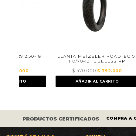
0-18
LLANTA METZELER ROADTEC 01
LLANTA
110/70-13 TUBELESS RP
l
$
470.000
El
$
392.000
El
recio
precio
precio
AÑADIR AL CARRITO
ctual
original
actual
s:
era:
es:
 100.000.
$ 470.000.
$ 392.000.
COS Y LLANTAS ESTÁN
COMPRA A CRÉ
PRODUCTOS CERTIFICADOS
TIFICADOS.