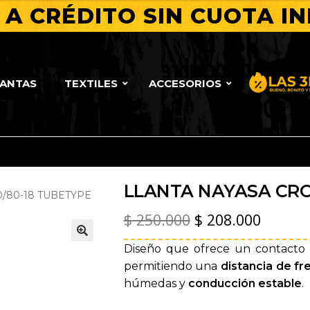
A CRÉDITO SIN CUOTA IN
original
actual
era:
es:
$ 250.000.
$ 208.000.
LANTAS
TEXTILES
ACCESORIOS
Bueno, Bo
LLANTA NAYASA CROC
0/80-18 TUBETYPE
El
El
$
250.000
$
208.000
precio
precio
Diseño que ofrece un contacto ó
🔍
original
actual
permitiendo una
distancia de f
húmedas y
conducción estable
.
era:
es: