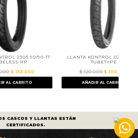
0/90-17
LLANTA KONTROL 029 2.50-18
LLAN
TUBETYPE
0
El
$
120.000
El
$
100.000
El
precio
precio
precio
O
AÑADIR AL CARRITO
actual
original
actual
es:
era:
es:
.
$ 133.000.
$ 120.000.
$ 100.000.
CASCOS Y LLANTAS ESTÁN
COMPRA A 
CERTIFICADOS.