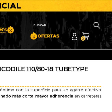
ICIAL
nito y Barato
0
ODILE 110/80-18 TUBETYPE
ptimo con la superficie para un agarre efectivo
renado más corta
,
mayor adherencia
en carreteras