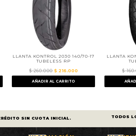
 KONTROL 2030 140/70-17
LLANTA KONTROL 2305 9
TUBELESS RP
TUBELESS RP
$
260.000
El
$
216.000
El
$
160.000
El
$
133.00
precio
precio
precio
AÑADIR AL CARRITO
AÑADIR AL CARRIT
original
actual
original
era:
es:
era:
$ 260.000.
$ 216.000.
$ 160.000
TODOS LOS 
DITO SIN CUOTA INICIAL.