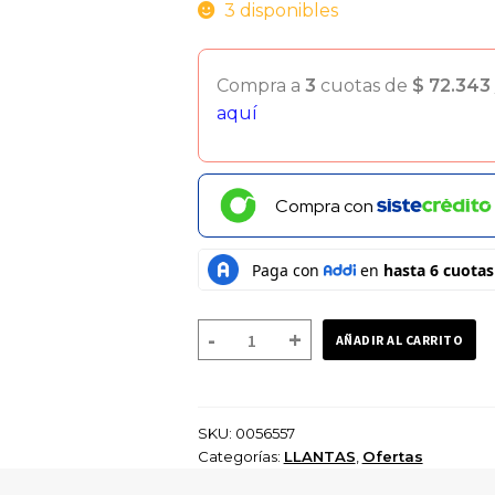
$ 250.000.
$ 208.0
3 disponibles
Compra a
3
cuotas de
$
72.343
aquí
Compra con
LLANTA
-
+
AÑADIR AL CARRITO
NAYASA
CROCODILE
110/80-
SKU:
0056557
18
Categorías:
LLANTAS
,
Ofertas
TUBETYPE