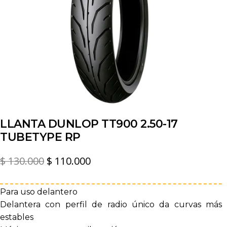
LLANTA DUNLOP TT900 2.50-17
TUBETYPE RP
El
El
$
130.000
$
110.000
precio
precio
original
actual
Para uso delantero
Delantera con perfil de radio único da curvas más
era:
es:
estables
$ 130.000.
$ 110.000.