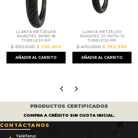
LLANTA METZELER
LLANTA METZELER
ROADTEC 90/90-18
ROADTEC 01 110/70-13
TUBELESS RP
TUBELESS RP
$
300.000
El
$
250.000
El
$
470.000
El
$
392.000
El
io
precio
precio
precio
precio
AÑADIR AL CARRITO
AÑADIR AL CARRITO
l
original
actual
original
actual
era:
es:
era:
es:
6.000.
$ 300.000.
$ 250.000.
$ 470.000.
$ 392.0
PRODUCTOS CERTIFICADOS
COMPRA A CRÉDITO SIN CUOTA INICIAL.
CONTÁCTANOS
Teléfono: