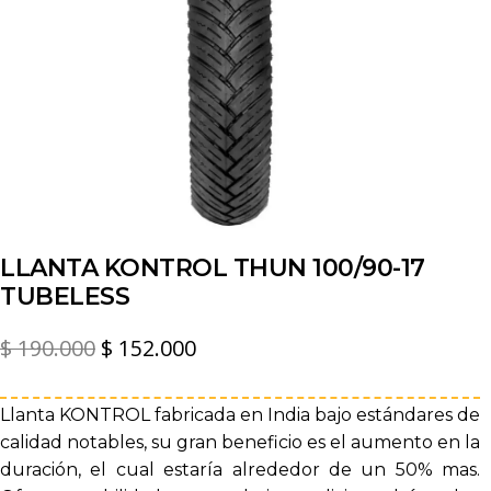
LLANTA KONTROL THUN 100/90-17
TUBELESS
El
El
$
190.000
$
152.000
precio
precio
original
actual
Llanta KONTROL fabricada en India bajo estándares de
calidad notables, su gran beneficio es el aumento en la
era:
es:
duración, el cual estaría alrededor de un 50% mas.
$ 190.000.
$ 152.000.