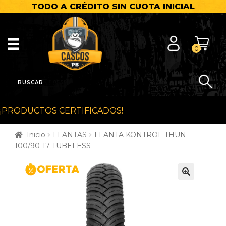
TODO A CRÉDITO SIN CUOTA INICIAL
0
¡PRODUCTOS CERTIFICADOS!
Inicio
LLANTAS
LLANTA KONTROL THUN
100/90-17 TUBELESS
🔍