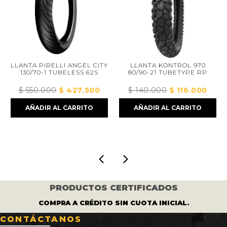
LLANTA PIRELLI ANGEL CITY
LLANTA KONTROL 970
130/70-1 TUBELESS 62S
80/90-21 TUBETYPE RP
$
550.000
El
$
427.500
El
$
140.000
El
$
116.000
El
ecio
precio
precio
precio
preci
AÑADIR AL CARRITO
AÑADIR AL CARRITO
ual
original
actual
original
actual
era:
es:
era:
es:
33.000.
$ 550.000.
$ 427.500.
$ 140.000.
$ 116.
PRODUCTOS CERTIFICADOS
COMPRA A CRÉDITO SIN CUOTA INICIAL.
CONTÁCTANOS