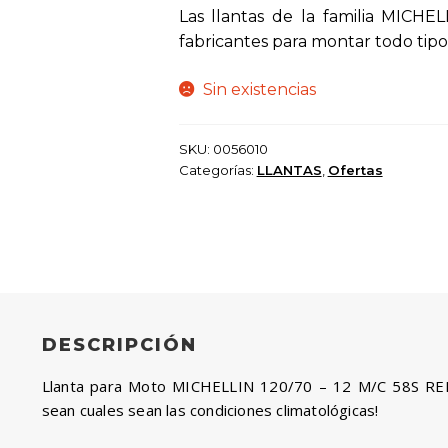
era:
es:
Las llantas de la familia MICHEL
$ 330.000.
$ 213.0
fabricantes para montar todo tipo
Sin existencias
SKU:
0056010
Categorías:
LLANTAS
,
Ofertas
DESCRIPCIÓN
Llanta para Moto MICHELLIN 120/70 – 12 M/C 58S REI
sean cuales sean las condiciones climatológicas!