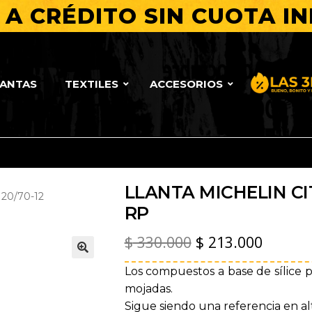
A CRÉDITO SIN CUOTA IN
LANTAS
TEXTILES
ACCESORIOS
Bueno, Bo
LLANTA MICHELIN CIT
20/70-12
RP
El
El
$
330.000
$
213.000
precio
precio
🔍
Los compuestos a base de sílice p
original
actual
mojadas.
Sigue siendo una referencia en al