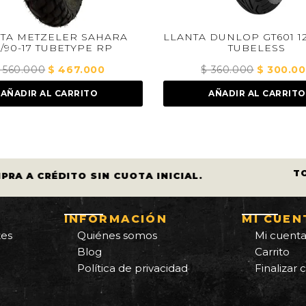
LLANTA DUNLOP GT601 120/70 -17
LLANTA KON
TUBELESS
TU
$
360.000
El
$
300.000
El
$
140
precio
precio
AÑADIR AL CARRITO
AÑAD
original
actual
era:
es:
000.
$ 360.000.
$ 300.000.
T
PRA A CRÉDITO SIN CUOTA INICIAL.
INFORMACIÓN
MI CUEN
tes
Quiénes somos
Mi cuent
Blog
Carrito
Política de privacidad
Finalizar