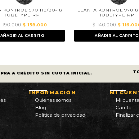
0 110/80-18
LLANTA KONTROL 970 80/90-21
 RP
TUBETYPE RP
58.000
El
$
140.000
El
$
116.000
El
io
precio
precio
precio
RRITO
AÑADIR AL CARRITO
inal
actual
original
actual
es:
era:
es:
0.000.
$ 158.000.
$ 140.000.
$ 116.000.
T
PRA A CRÉDITO SIN CUOTA INICIAL.
INFORMACIÓN
MI CUEN
tes
Quiénes somos
Mi cuent
Blog
Carrito
Política de privacidad
Finalizar