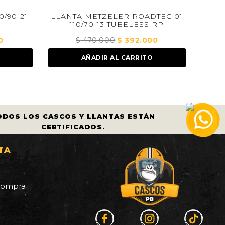
LLANTA METZELER ROADTEC 01
LLANTA METZEL
110/70-13 TUBELESS RP
80/90-21 TU
$
470.000
El
$
392.000
El
$
350.000
El
$
precio
precio
p
AÑADIR AL CARRITO
AÑADIR AL
original
actual
or
era:
es:
er
$ 470.000.
$ 392.000.
$
ODOS LOS CASCOS Y LLANTAS ESTÁN
CERTIFICADOS.
TA
a
 compra