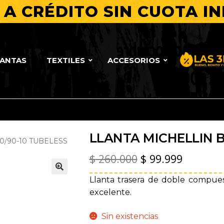
A CRÉDITO SIN CUOTA IN
LANTAS
TEXTILES
ACCESORIOS
Bueno, Bo
LLANTA MICHELLIN B
0/90-10 TUBELESS
El
El
$
260.000
$
99.999
precio
precio
Llanta trasera de doble compue
🔍
original
actual
excelente.
era:
es:
Sin existencias