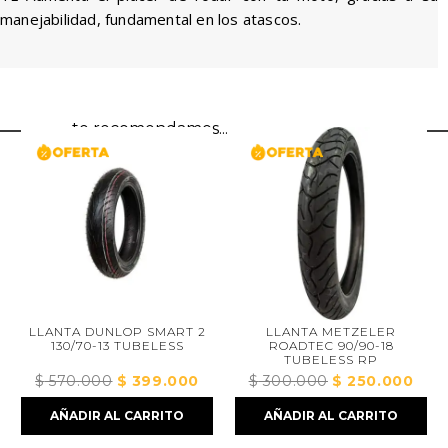
manejabilidad, fundamental en los atascos.
te recomendamos...
LLANTA DUNLOP SMART 2
LLANTA METZELER
130/70-13 TUBELESS
ROADTEC 90/90-18
TUBELESS RP
$
570.000
El
$
399.000
El
$
300.000
El
$
250.000
El
$
precio
precio
precio
precio
AÑADIR AL CARRITO
AÑADIR AL CARRITO
original
actual
original
actual
era:
es:
era:
es: