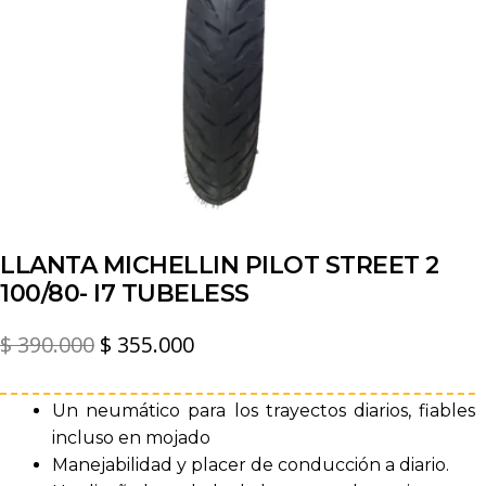
LLANTA MICHELLIN PILOT STREET 2
100/80- I7 TUBELESS
El
El
$
390.000
$
355.000
precio
precio
original
actual
Un neumático para los trayectos diarios, fiables
incluso en mojado
era:
es:
Manejabilidad y placer de conducción a diario.
$ 390.000.
$ 355.000.