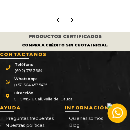
000.
$ 570.000.
$ 399.000.
$ 300.000.
$ 250.00
PRODUCTOS CERTIFICADOS
COMPRA A CRÉDITO SIN CUOTA INICIAL.
CONTÁCTANOS
Teléfono:
(60 2) 375 3664
WhatsApp:
(+57) 304 457 5425
Dirección
Cl. 15 #15-16 Cali, Valle del Cauca
AYUDA
INFORMACIÓN
Preguntas frecuentes
Quiénes somos
Nuestras políticas
Blog