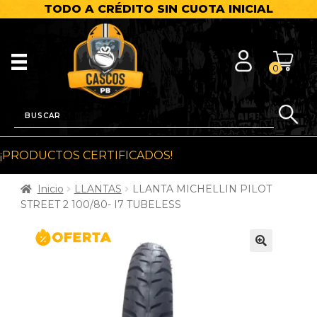
TODO A CRÉDITO SIN CUOTA INICIAL
0
¡PRODUCTOS CERTIFICADOS!
Inicio
LLANTAS
LLANTA MICHELLIN PILOT
STREET 2 100/80- I7 TUBELESS
🔍