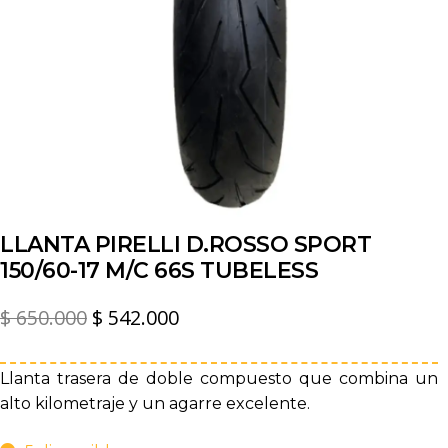
LLANTA PIRELLI D.ROSSO SPORT
150/60-17 M/C 66S TUBELESS
El
El
$
650.000
$
542.000
precio
precio
original
actual
Llanta trasera de doble compuesto que combina un
alto kilometraje y un agarre excelente.
era:
es:
$ 650.000.
$ 542.000.