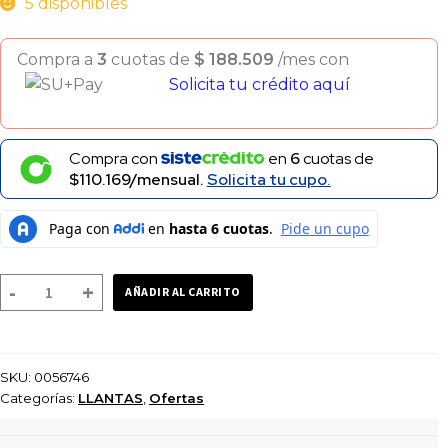
5 disponibles
Compra a
3
cuotas de
$
188.509
/mes con
Solicita tu crédito aquí
Compra con
en
6
cuotas de
$110.169/mensual.
Solicita tu cupo.
LLANTA
-
+
AÑADIR AL CARRITO
PIRELLI
D.ROSSO
SPORT
SKU:
0056746
150/60-
Categorías:
LLANTAS
,
Ofertas
17
M/C