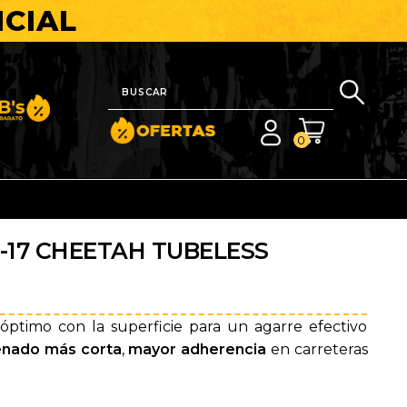
ICIAL
nito y Barato
0
-17 CHEETAH TUBELESS
ptimo con la superficie para un agarre efectivo
renado más corta
,
mayor adherencia
en carreteras