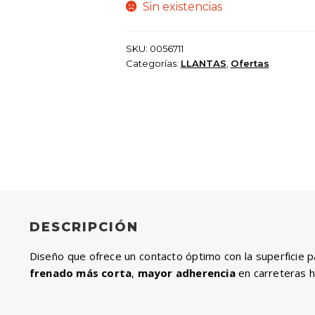
$ 125.000.
$ 112.5
Sin existencias
SKU:
0056711
Categorías:
LLANTAS
,
Ofertas
DESCRIPCIÓN
Diseño que ofrece un contacto óptimo con la superficie 
frenado más corta
,
mayor adherencia
en carreteras