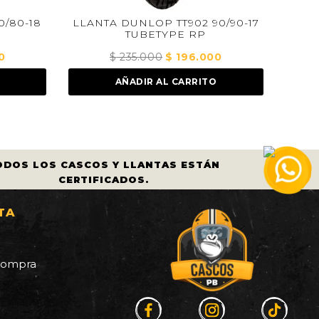
NTA DUNLOP TT902 90/90-17
LLANTA DUNLOP GT601
TUBETYPE RP
TUBELESS
$
235.000
El
$
196.000
El
$
545.000
El
$
455
precio
precio
precio
AÑADIR AL CARRITO
AÑADIR AL CAR
original
actual
origina
era:
es:
era:
$ 235.000.
$ 196.000.
$ 545.
ODOS LOS CASCOS Y LLANTAS ESTÁN
CERTIFICADOS.
TA
a
 compra