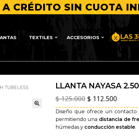
A CRÉDITO SIN CUOTA IN
LANTAS
TEXTILES
ACCESORIOS
Bueno, Bo
LLANTA NAYASA 2.50
AH TUBELESS
El
El
$
125.000
$
112.500
precio
precio
Diseño que ofrece un contacto ó
🔍
original
actual
permitiendo una
distancia de f
húmedas y
conducción estable
.
era:
es: