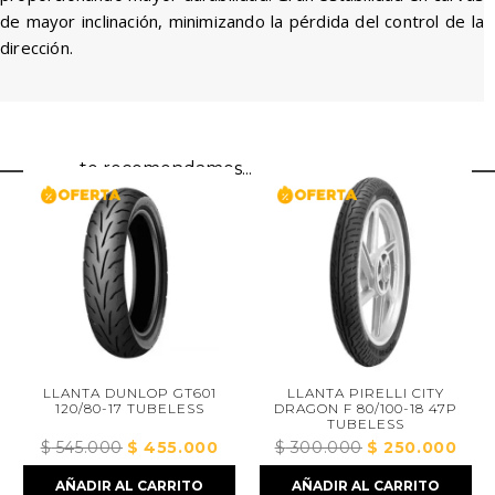
de mayor inclinación, minimizando la pérdida del control de la
dirección.
te recomendamos...
LLANTA DUNLOP GT601
LLANTA PIRELLI CITY
120/80-17 TUBELESS
DRAGON F 80/100-18 47P
TUBELESS
$
545.000
El
$
455.000
El
$
300.000
El
$
250.000
El
ecio
precio
precio
precio
prec
AÑADIR AL CARRITO
AÑADIR AL CARRITO
tual
original
actual
original
actua