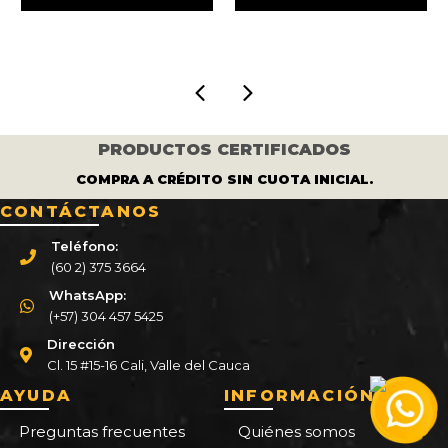
:
era:
es:
era:
es:
427.500.
$ 545.000.
$ 455.000.
$ 300.000.
$ 25
PRODUCTOS CERTIFICADOS
COMPRA A CRÉDITO SIN CUOTA INICIAL.
CONTÁCTANOS
Teléfono:
(60 2) 375 3664
WhatsApp:
(+57) 304 457 5425
Dirección
Cl. 15 #15-16 Cali, Valle del Cauca
AYUDA
INFORMACIÓN
Preguntas frecuentes
Quiénes somos