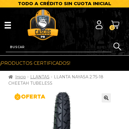
TODO A CRÉDITO SIN CUOTA INICIAL
0
¡PRODUCTOS CERTIFICADOS!
Inicio
LLANTAS
LLANTA NAYASA 2.75-18
CHEETAH TUBELESS
🔍