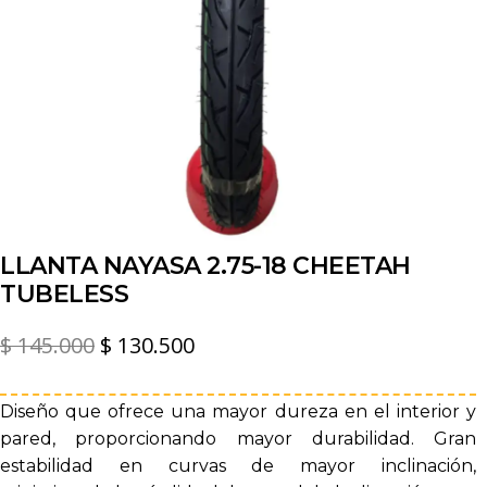
LLANTA NAYASA 2.75-18 CHEETAH
TUBELESS
El
El
$
145.000
$
130.500
precio
precio
original
actual
Diseño que ofrece una mayor dureza en el interior y
pared, proporcionando mayor durabilidad. Gran
era:
es:
estabilidad en curvas de mayor inclinación,
$ 145.000.
$ 130.500.