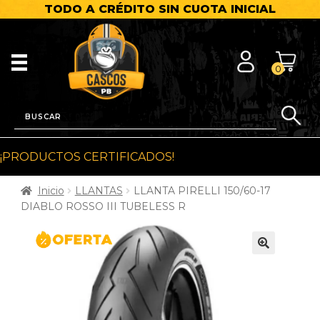
TODO A CRÉDITO SIN CUOTA INICIAL
0
¡PRODUCTOS CERTIFICADOS!
Inicio
LLANTAS
LLANTA PIRELLI 150/60-17
DIABLO ROSSO III TUBELESS R
🔍