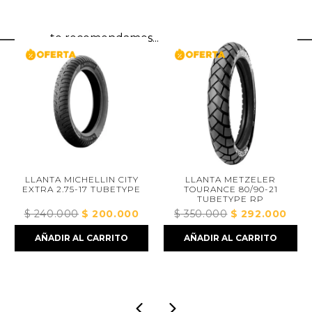
te recomendamos...
LLANTA MICHELLIN CITY
LLANTA METZELER
EXTRA 2.75-17 TUBETYPE
TOURANCE 80/90-21
TUBETYPE RP
$
240.000
El
$
200.000
El
$
350.000
El
$
292.000
El
ecio
precio
precio
precio
preci
AÑADIR AL CARRITO
AÑADIR AL CARRITO
tual
original
actual
original
actua
era:
es:
era:
es:
133.000.
$ 240.000.
$ 200.000.
$ 350.000.
$ 292