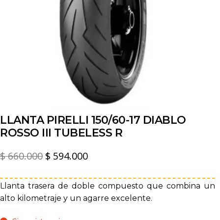
LLANTA PIRELLI 150/60-17 DIABLO
ROSSO III TUBELESS R
El
El
$
660.000
$
594.000
precio
precio
original
actual
Llanta trasera de doble compuesto que combina un
alto kilometraje y un agarre excelente.
era:
es:
$ 660.000.
$ 594.000.