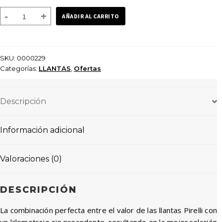
LLANTA
-
+
AÑADIR AL CARRITO
PIRELLI
SUPER
CITY
SKU:
0000229
R
Categorías:
LLANTAS
,
Ofertas
3.00
17
M/C
Descripción
45P
TUBETYPE
Información adicional
cantidad
Valoraciones (0)
DESCRIPCIÓN
La combinación perfecta entre el valor de las llantas Pirelli con