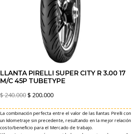
LLANTA PIRELLI SUPER CITY R 3.00 17
M/C 45P TUBETYPE
El
El
$
240.000
$
200.000
precio
precio
original
actual
La combinación perfecta entre el valor de las llantas Pirelli con
un kilometraje sin precedente, resultando en la mejor relación
era:
es:
costo/beneficio para el Mercado de trabajo.
$ 240.000.
$ 200.000.