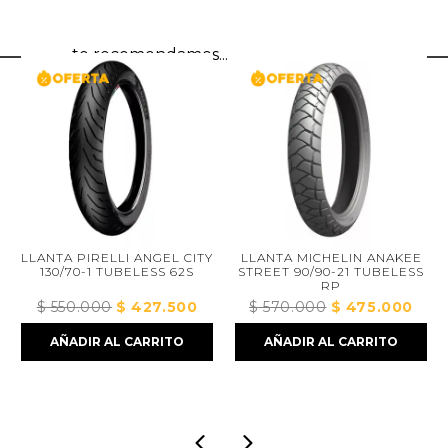
te recomendamos...
LLANTA PIRELLI ANGEL CITY
LLANTA MICHELIN ANAKEE
130/70-1 TUBELESS 62S
STREET 90/90-21 TUBELESS
RP
$
550.000
El
$
427.500
El
$
570.000
El
$
475.000
El
ecio
precio
precio
precio
preci
AÑADIR AL CARRITO
AÑADIR AL CARRITO
tual
original
actual
original
actua
era:
es:
era:
es:
196.000.
$ 550.000.
$ 427.500.
$ 570.000.
$ 47