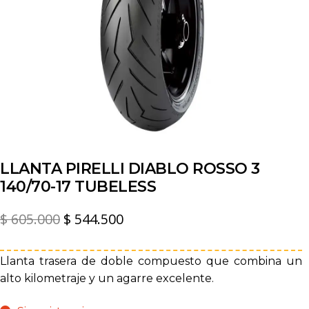
LLANTA PIRELLI DIABLO ROSSO 3
140/70-17 TUBELESS
El
El
$
605.000
$
544.500
precio
precio
original
actual
Llanta trasera de doble compuesto que combina un
alto kilometraje y un agarre excelente.
era:
es:
$ 605.000.
$ 544.500.